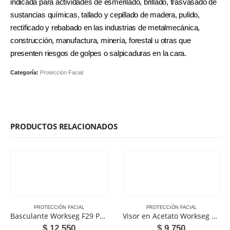
indicada para actividades de esmerilado, brillado, trasvasado de
sustancias químicas, tallado y cepillado de madera, pulido,
rectificado y rebabado en las industrias de metalmecánica,
construcción, manufactura, minería, forestal u otras que
presenten riesgos de golpes o salpicaduras en la cara.
Categoría:
Protección Facial
PRODUCTOS RELACIONADOS
PROTECCIÓN FACIAL
PROTECCIÓN FACIAL
Basculante Workseg F29 Para Ensamblar Visor en Casco
Visor en Acetato Workseg F20V con Borde Metalico
$
12.550
$
9.750